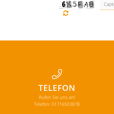
TELEFON
Rufen Sie uns an!
Telefon:
01716503878