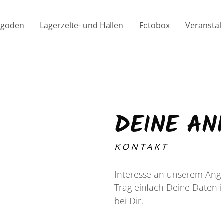
Pagoden
Lagerzelte- und Hallen
Fotobox
Veranstal
DEINE AN
KONTAKT
Interesse an unserem Ang
Trag einfach Deine Daten 
bei Dir.